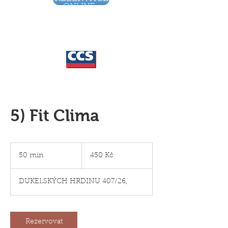
ONLINE
5) Fit Clima
450
českých
50 min
5
450 Kč
korun
0
m
DUKELSKÝCH HRDINU 407/26,
i
n
Rezervovat